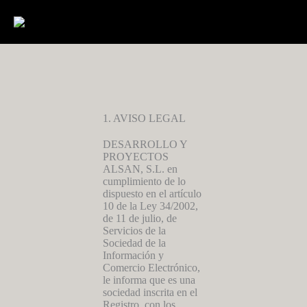
Ir
al
contenido
1. AVISO LEGAL
DESARROLLO Y
PROYECTOS
ALSAN, S.L. en
cumplimiento de lo
dispuesto en el artículo
10 de la Ley 34/2002,
de 11 de julio, de
Servicios de la
Sociedad de la
Información y
Comercio Electrónico,
le informa que es una
sociedad inscrita en el
Registro, con los